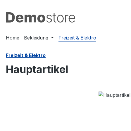
m Hauptinhalt springen
Zur Suche springen
Zur Hauptnavigation springen
Home
Bekleidung
Freizeit & Elektro
Freizeit & Elektro
Hauptartikel
Bildergalerie überspringen