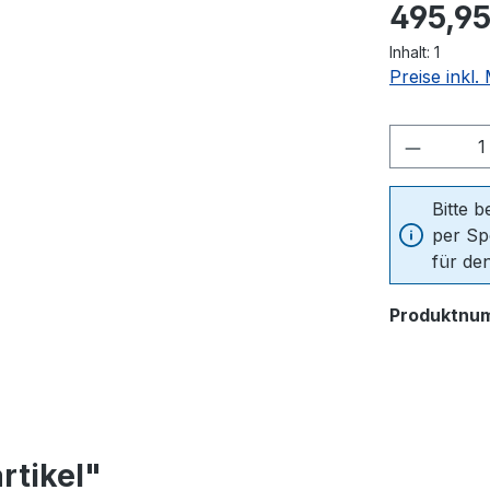
Regulärer Pr
495,95
Inhalt:
1
Preise inkl
Produkt
Bitte 
per Sp
für den
Produktnu
rtikel"