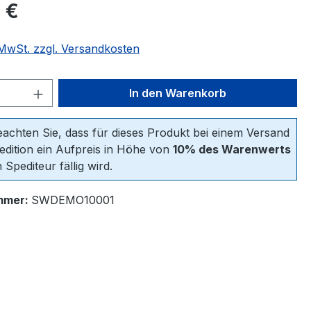
eis:
 €
. MwSt. zzgl. Versandkosten
 Anzahl: Gib den gewünschten Wert ein 
In den Warenkorb
beachten Sie, dass für dieses Produkt bei einem Versand
edition ein Aufpreis in Höhe von
10% des Warenwerts
 Spediteur fällig wird.
mmer:
SWDEMO10001