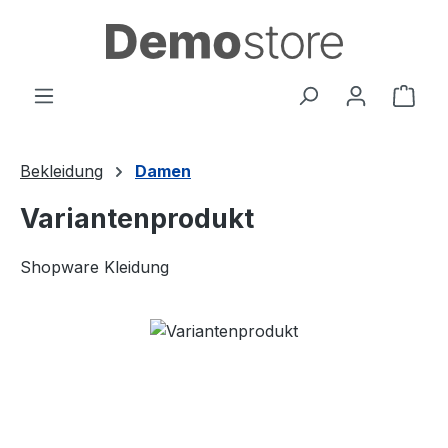
Zum Hauptinhalt springen
Ware
Bekleidung
Damen
Variantenprodukt
Shopware Kleidung
Bildergalerie überspringen