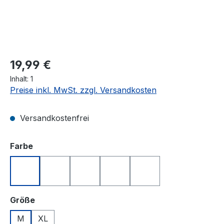
Regulärer Preis:
19,99 €
Inhalt:
1
Preise inkl. MwSt. zzgl. Versandkosten
Versandkostenfrei
auswählen
Farbe
Blau
Gelb
Grün
Rot
Weiß
auswählen
Größe
M
XL